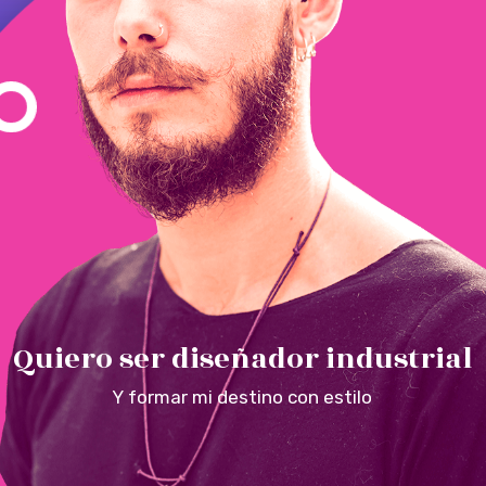
Q
u
i
e
r
o
s
e
r
d
i
s
e
ñ
a
d
o
r
i
n
d
u
s
t
r
i
a
l
Y formar mi destino con estilo