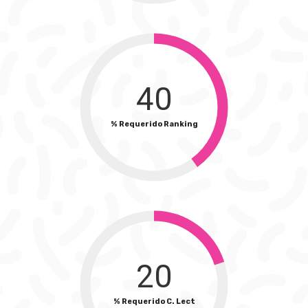
40
% Requerido Ranking
20
% Requerido C. Lect