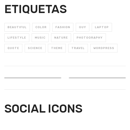
ETIQUETAS
BEAUTIFUL
COLOR
FASHION
GUY
LAPTOP
LIFESTYLE
MUSIC
NATURE
PHOTOGRAPHY
QUOTE
SCIENCE
THEME
TRAVEL
WORDPRESS
Instagram Feed
SOCIAL ICONS