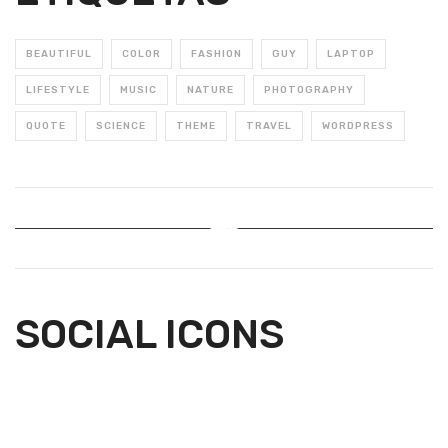
BEAUTIFUL
COLOR
FASHION
GUY
LAPTOP
LIFESTYLE
MUSIC
NATURE
PHOTOGRAPHY
QUOTE
SCIENCE
THEME
TRAVEL
WORDPRESS
Instagram Feed
SOCIAL ICONS